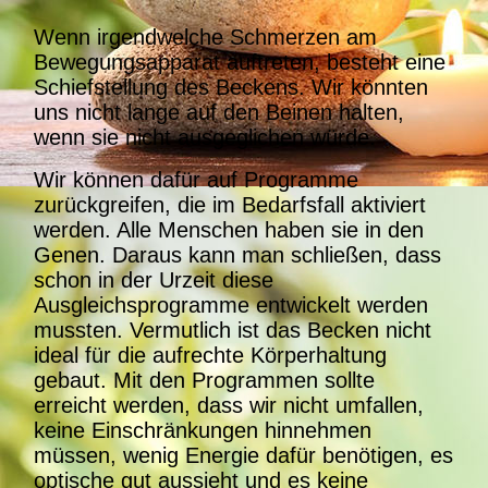
W
enn irgendwelche Schmerzen am
Bewegungsapparat auftreten, besteht eine
Schiefstellung des Beckens. Wir könnten
uns nicht lange auf den Beinen halten,
wenn sie nicht ausgeglichen würde.
Wir können dafür auf Programme
zurückgreifen, die im Bedarfsfall aktiviert
werden. Alle Menschen haben sie in den
Genen. Daraus kann man schließen, dass
schon in der Urzeit diese
Ausgleichsprogramme entwickelt werden
mussten. Vermutlich ist das Becken nicht
ideal für die aufrechte Körperhaltung
gebaut. Mit den Programmen sollte
erreicht werden, dass wir nicht umfallen,
keine Einschränkungen hinnehmen
müssen, wenig Energie dafür benötigen, es
optische gut aussieht und es keine