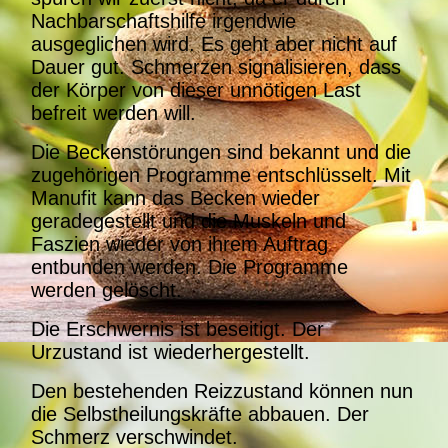
Nachbarschaftshilfe irgendwie
ausgeglichen wird. Es geht aber nicht auf
Dauer gut. Schmerzen signalisieren, dass
der Körper von dieser unnötigen Last
befreit werden will.
Die Beckenstörungen sind bekannt und die
zugehörigen Programme entschlüsselt. Mit
Manufit kann das Becken wieder
geradegestellt und die Muskeln und
Faszien wieder von ihrem Auftrag
entbunden werden. Die Programme
werden gelöscht.
Die Erschwernis ist beseitigt. Der
Urzustand ist wiederhergestellt.
Den bestehenden Reizzustand können nun
die Selbstheilungskräfte abbauen. Der
Schmerz verschwindet.