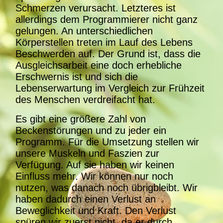
Schmerzen verursacht. Letzteres ist
allerdings dem Programmierer nicht ganz
gelungen. An unterschiedlichen
Körperstellen treten im Lauf des Lebens
Beschwerden auf. Der Grund ist, dass die
Ausgleichsarbeit eine doch erhebliche
Erschwernis ist und sich die
Lebenserwartung im Vergleich zur Frühzeit
des Menschen verdreifacht hat.
Es gibt eine größere Zahl von
Beckenstörungen und zu jeder ein
Programm. Für die Umsetzung stellen wir
unsere Muskeln und Faszien zur
Verfügung. Auf sie haben wir keinen
Einfluss mehr. Wir können nur noch
nutzen, was danach noch übrigbleibt. Wir
haben dadurch einen Verlust an
Beweglichkeit und Kraft. Den Verlust
spüren wir zuerst nicht, da er durch