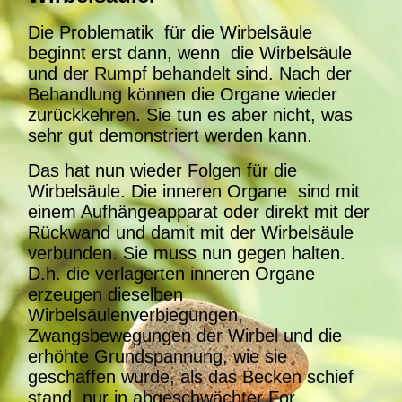
Die Problematik für die Wirbelsäule
beginnt erst dann, wenn die Wirbelsäule
und der Rumpf behandelt sind. Nach der
Behandlung können die Organe wieder
zurückkehren. Sie tun es aber nicht, was
sehr gut demonstriert werden kann.
Das hat nun wieder Folgen für die
Wirbelsäule. Die inneren Organe sind mit
einem Aufhängeapparat oder direkt mit der
Rückwand und damit mit der Wirbelsäule
verbunden. Sie muss nun gegen halten.
D.h. die verlagerten inneren Organe
erzeugen dieselben
Wirbelsäulenverbiegungen,
Zwangsbewegungen der Wirbel und die
erhöhte Grundspannung, wie sie
geschaffen wurde, als das Becken schief
stand, nur in abgeschwächter For