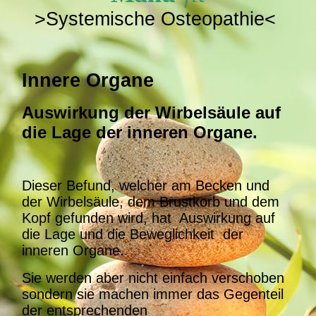
>Systemische Osteopathie<
Innere Organe
Auswirkung der Wirbelsäule auf
die Lage der inneren Organe.
Dieser Befund, welcher am Becken und
der Wirbelsäule, dem Brustkorb und dem
Kopf gefunden wird, hat Auswirkung auf
die Lage und die Beweglichkeit der
inneren Organe.
Sie werden aber nicht einfach verschoben
sondern sie machen immer das Gegenteil
der entsprechenden