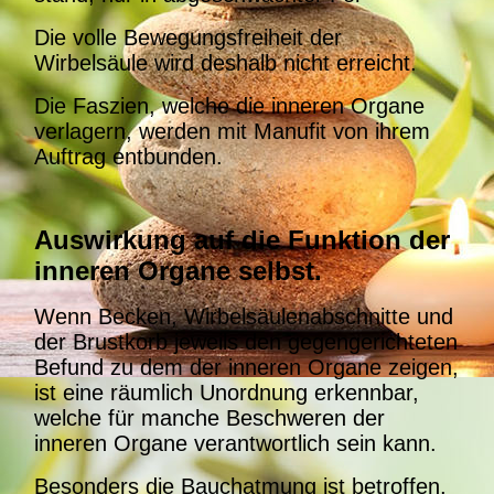
Die volle Bewegungsfreiheit der
Wirbelsäule wird deshalb nicht erreicht.
Die Faszien, welche die inneren Organe
verlagern, werden mit Manufit von ihrem
Auftrag entbunden.
Auswirkung auf die Funktion der
inneren Organe selbst.
Wenn Becken, Wirbelsäulenabschnitte und
der Brustkorb jeweils den gegengerichteten
Befund zu dem der inneren Organe zeigen,
ist eine räumlich Unordnung erkennbar,
welche für manche Beschweren der
inneren Organe verantwortlich sein kann.
Besonders die Bauchatmung ist betroffen,