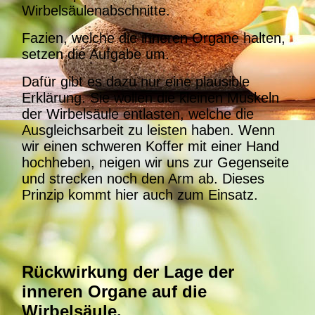
Wirbelsäulenabschnitte.
Fazien, welche die inneren Organe halten,
setzen die Aufgabe um.
Dafür gibt es dazu nur eine plausible
Erklärung. Sie wollen die kleinen Muskeln
der Wirbelsäule entlasten, welche die
Ausgleichsarbeit zu leisten haben. Wenn
wir einen schweren Koffer mit einer Hand
hochheben, neigen wir uns zur Gegenseite
und strecken noch den Arm ab. Dieses
Prinzip kommt hier auch zum Einsatz.
Rückwirkung der Lage der
inneren Organe auf die
Wirbelsäule.