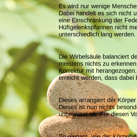
Es wird nur wenige Mensche
Dabei handelt es sich nicht
eine Einschränkung der Fed
Hüftgelenkspfannen nicht me
unterschiedlich lang werden.
Die Wirbelsäule balanciert 
meistens nichts zu erkennen
Korrektur mit herangezogen. I
erreicht werden, dass dabei
Dieses arrangiert der Körpe
Dieses ist nun nichts besond
unbewusst ab. Für diesen Vo
So elegant, wie der Körper d