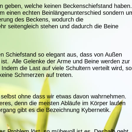
n geben, welche keinen Beckenschiefstand haben.
 um einen echten Beinlängenunterschied sondern u
erung des Beckens, wodurch die
hr seitengleich stehen und dadurch die Beine
den Schiefstand so elegant aus, dass von Außen
 ist. Alle Gelenke der Arme und Beine werden zur
ndem die Last auf viele Schultern verteilt wird, sol
 keine Schmerzen auf treten.
r selbst ohne dass wir etwas davon wahrnehmen.
eres, denn die meisten Abläufe im Körper laufen
rgang gibt es die Bezeichnung Kybernetik.
as Problem löst, so mühevoll ist es. Deshalb geht