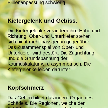
Brillenanpassung schwierig.
Kiefergelenk und Gebiss.
Die Kiefergelenke verändern ihre Höhe und
Richtung. Ober-und Unterkiefer stehen
sich nicht mehr passgenau gegenüber.
Das Zusammenspiel von Ober- und
Unterkiefer wird gestört
.
Die Zugrichtung
und die Grundspannung der
Kaumuskulatur wird asymmetrisch. Die
Kiefergelenke leiden darunter.
Kopfschmerz
Das Gehirn bildet das innere Organ des
Schädels. Die Regionen, welche den