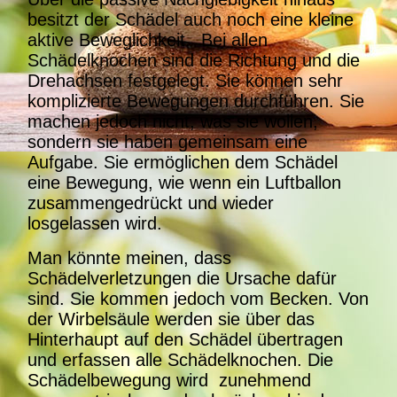
besitzt der Schädel auch noch eine kleine
aktive Beweglichkeit. Bei allen
Schädelknochen sind die Richtung und die
Drehachsen festgelegt. Sie können sehr
komplizierte Bewegungen durchführen. Sie
machen jedoch nicht, was sie wollen,
sondern sie haben gemeinsam eine
Aufgabe. Sie ermöglichen dem Schädel
eine Bewegung, wie wenn ein Luftballon
zusammengedrückt und wieder
losgelassen wird.
Man könnte meinen, dass
Schädelverletzungen die Ursache dafür
sind. Sie kommen jedoch vom Becken. Von
der Wirbelsäule werden sie über das
Hinterhaupt auf den Schädel übertragen
und erfassen alle Schädelknochen. Die
Schädelbewegung wird zunehmend