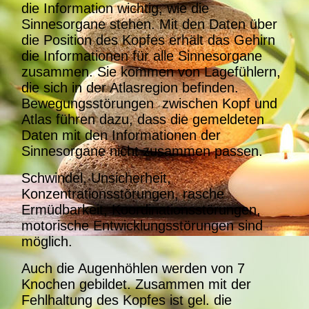
die Information wichtig, wie die
Sinnesorgane stehen. Mit den Daten über
die Position des Kopfes erhält das Gehirn
die Informationen für alle Sinnesorgane
zusammen. Sie kommen von Lagefühlern,
die sich in der Atlasregion befinden.
Bewegungsstörungen zwischen Kopf und
Atlas führen dazu, dass die gemeldeten
Daten mit den Informationen der
Sinnesorgane nicht zusammen passen.
Schwindel, Unsicherheit,
Konzentrationsstörungen, rasche
Ermüdbarkeit, Koordinationsstörungen,
motorische Entwicklungsstörungen sind
möglich.
Auch die Augenhöhlen werden von 7
Knochen gebildet. Zusammen mit der
Fehlhaltung des Kopfes ist gel. die