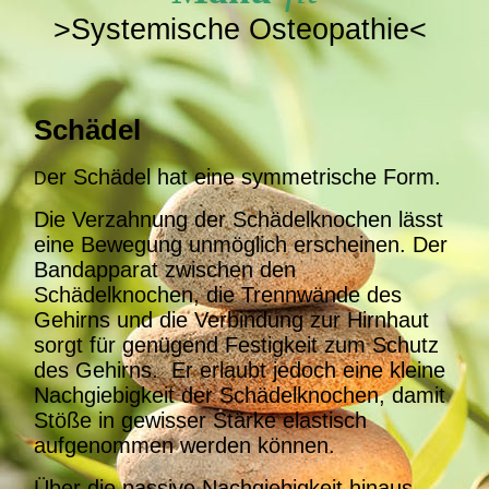
>Systemische Osteopathie<
Schädel
er Schädel hat eine symmetrische Form.
D
Die Verzahnung der Schädelknochen lässt
eine Bewegung unmöglich erscheinen. Der
Bandapparat zwischen den
Schädelknochen, die Trennwände des
Gehirns und die Verbindung zur Hirnhaut
sorgt für genügend Festigkeit zum Schutz
des Gehirns. Er erlaubt jedoch eine kleine
Nachgiebigkeit der Schädelknochen, damit
Stöße in gewisser Stärke elastisch
aufgenommen werden können.
Über die passive Nachgiebigkeit hinaus