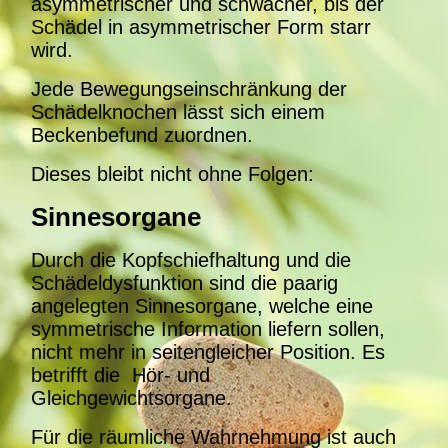
asymmetrischer und schwächer, bis der
Schädel in asymmetrischer Form starr
wird.
Jede Bewegungseinschränkung der
Schädelknochen lässt sich einem
Beckenbefund zuordnen.
Dieses bleibt nicht
ohne Folgen:
Sinnesorgane
Durch die Kopfschiefhaltung und die
Schädeldysfunktion sind die paarig
angelegten Sinnesorgane, welche eine
symmetrische Information liefern sollen,
nicht mehr in seitengleicher Position. Es
betrifft die Hör- und
Gleichgewichtsorgane.
Für die räumliche Wahrnehmung ist auch